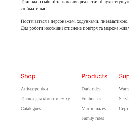
Тривожно смішні та жахливо реалістичні рухи змушуют
спіймати вас!
Постачається з персонажем, ходунками, пневматикою,
Для роботи необхідні стиснене повітря та мережа живл
Shop
Products
Sup
Аніматроніки
Dark rides
Warra
Трюки для кімнати сміху
Funhouses
Servi
Catalogues
Mirror mazes
Серт
Family rides