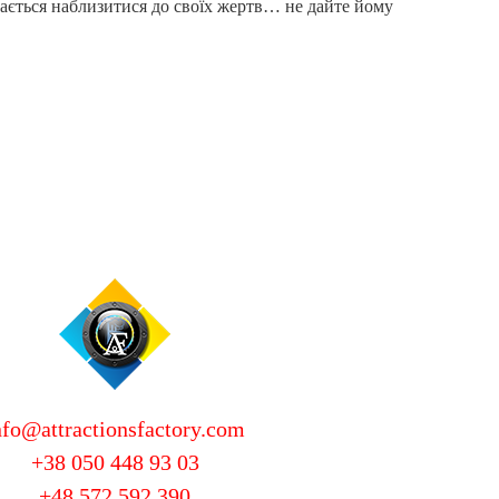
гається наблизитися до своїх жертв… не дайте йому
nfo@attractionsfactory.com
+38 050 448 93 03
+48 572 592 390