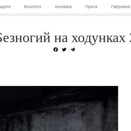
дукти
Business
Інновації
Преса
Підтримка
Безногий на ходунках 