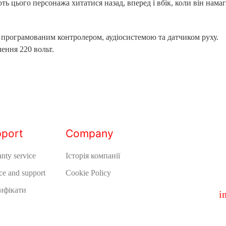
ь цього персонажа хитатися назад, вперед і вбік, коли він нама
 програмованим контролером, аудіосистемою та датчиком руху.
ення 220 вольт.
port
Company
nty service
Історія компанії
ce and support
Cookie Policy
ифікати
i