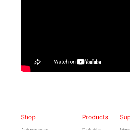
Shop
Products
Sup
Аніматроніки
Dark rides
Warra