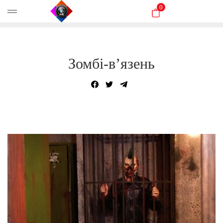
0
Зомбі-в’язень