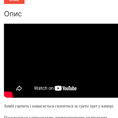
Опис
Зомбі гарчить і намагається схопитися за грати ґрат у камері.
Постачається з персонажем, пневматичними циліндрами,